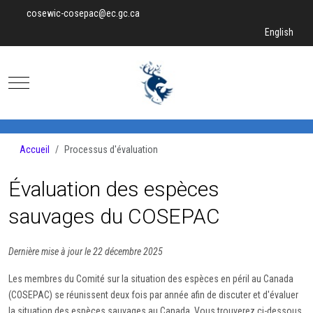
cosewic-cosepac@ec.gc.ca
Sélectionnez v
English
Mobile Menu Toggle
Accueil
Processus d'évaluation
Évaluation des espèces
sauvages du COSEPAC
Dernière mise à jour le 22 décembre 2025
Les membres du Comité sur la situation des espèces en péril au Canada
(COSEPAC) se réunissent deux fois par année afin de discuter et d'évaluer
la situation des espèces sauvages au Canada. Vous trouverez ci-dessous