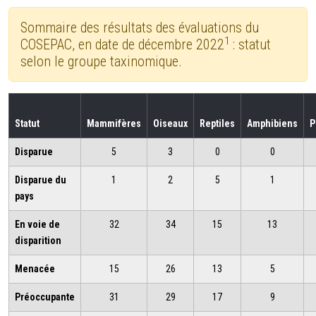
Sommaire des résultats des évaluations du
1
COSEPAC, en date de décembre 2022
: statut
selon le groupe taxinomique.
Statut
Mammifères
Oiseaux
Reptiles
Amphibiens
P
Disparue
5
3
0
0
Disparue du
1
2
5
1
pays
En voie de
32
34
15
13
disparition
Menacée
15
26
13
5
Préoccupante
31
29
17
9