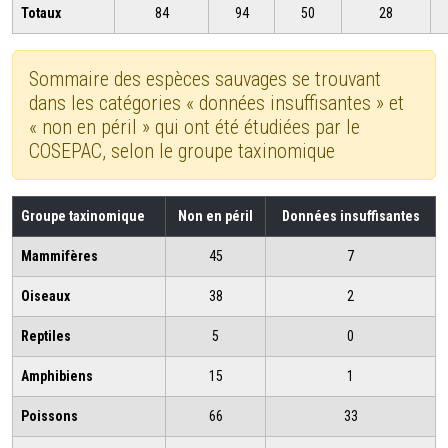
Totaux
84
94
50
28
Sommaire des espèces sauvages se trouvant
dans les catégories « données insuffisantes » et
« non en péril » qui ont été étudiées par le
COSEPAC, selon le groupe taxinomique
Groupe taxinomique
Non en péril
Données insuffisantes
Mammifères
45
7
Oiseaux
38
2
Reptiles
5
0
Amphibiens
15
1
Poissons
66
33