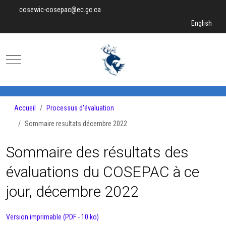
cosewic-cosepac@ec.gc.ca
Sélectionnez v
English
Mobile Menu Toggle
Accueil
Processus d'évaluation
Sommaire resultats décembre 2022
Sommaire des résultats des
évaluations du COSEPAC à ce
jour, décembre 2022
Version imprimable (PDF - 10 ko)