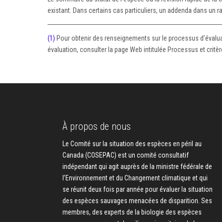
existant. Dans certains cas particuliers, un addenda dans un ra
(1)
Pour obtenir des renseignements sur le processus d'évaluatio
évaluation, consulter la page Web intitulée Processus et critè
À propos de nous
Le Comité sur la situation des espèces en péril au
Canada (COSEPAC) est un comité consultatif
indépendant qui agit auprès de la ministre fédérale de
l’Environnement et du Changement climatique et qui
se réunit deux fois par année pour évaluer la situation
des espèces sauvages menacées de disparition. Ses
membres, des experts de la biologie des espèces