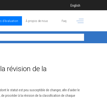
Sélectionnez votre langue
English
Off-Canvas Toggle
s d'évaluation
À propos de nous
Faq
 révision de la
ont le statut est peu susceptible de changer, afin d'aider le
 de procéder à la révision de la classification de chaque