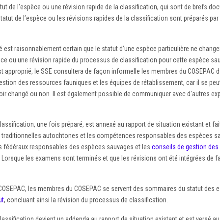
t de l’espèce ou une révision rapide de la classification, qui sont de brefs do
statut de l’espèce ou les révisions rapides de la classification sont préparés
st raisonnablement certain que le statut d’une espèce particulière ne changera 
e ou une révision rapide du processus de classification pour cette espèce sau
on est approprié, le SSE consultera de façon informelle les membres du COSEP
estion des ressources fauniques et les équipes de rétablissement, car il se pe
avoir changé ou non. Il est également possible de communiquer avec d'autres e
lassification, une fois préparé, est annexé au rapport de situation existant et f
 traditionnelles autochtones et les compétences responsables des espèces s
res fédéraux responsables des espèces sauvages et les
conseils de gestion des
. Lorsque les examens sont terminés et que les révisions ont été intégrées de f
u COSEPAC, les membres du COSEPAC se servent des sommaires du statut des es
ut
, concluant ainsi la révision du processus de classification.
lassification devient un addenda au rapport de situation existant et est versé au