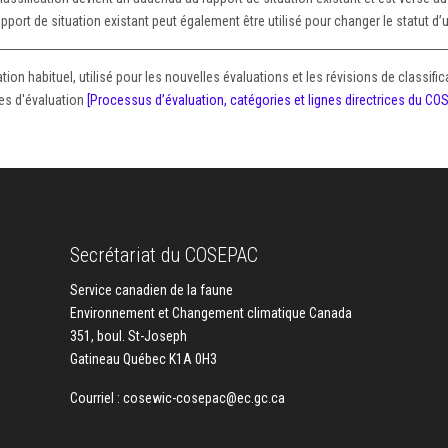
pport de situation existant peut également être utilisé pour changer le statut d
n habituel, utilisé pour les nouvelles évaluations et les révisions de classifica
res d'évaluation
[Processus d’évaluation, catégories et lignes directrices du C
Secrétariat du COSEPAC
Service canadien de la faune
Environnement et Changement climatique Canada
351, boul. St-Joseph
Gatineau Québec K1A 0H3
Courriel :
cosewic-cosepac@ec.gc.ca