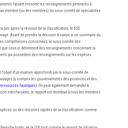
cuments faisant ressortir les renseignements pertinents à
 par un membre (ou des membres) du sous comité de spécialistes
pas après la révision de la classification, le SSE
vage. Avant de prendre la décision à savoir si un sommaire du
AC des compétences concernées, le sous-comité des
ut que ceux-ci détiennent des renseignements concernant la
xperts qui possèdent des renseignements sur les espèces
ait l'objet d'un examen approfondi par le sous-comité de
auvages (y compris les gouvernements des provinces et des
 ressources fauniques
). On peut également demander à
açon satisfaisante, le rapport est distribué à tous les membres
pèces ou des révisions rapides de la classification comme
 Registre public de la LEP, tout comme le rapport de situation