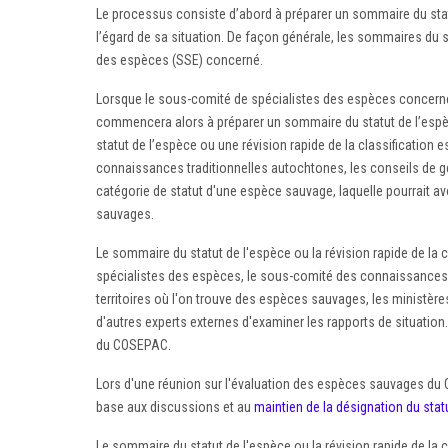
Le processus consiste d’abord à préparer un sommaire du statu
l’égard de sa situation. De façon générale, les sommaires du 
des espèces (SSE) concerné.
Lorsque le sous-comité de spécialistes des espèces concerné e
commencera alors à préparer un sommaire du statut de l’espèc
statut de l’espèce ou une révision rapide de la classificati
connaissances traditionnelles autochtones, les conseils de g
catégorie de statut d'une espèce sauvage, laquelle pourrait 
sauvages.
Le sommaire du statut de l'espèce ou la révision rapide de la c
spécialistes des espèces, le sous-comité des connaissances
territoires où l'on trouve des espèces sauvages, les ministè
d'autres experts externes d'examiner les rapports de situation
du COSEPAC.
Lors d'une réunion sur l'évaluation des espèces sauvages d
base aux discussions et au
maintien de la désignation du stat
Le sommaire du statut de l'espèce ou la révision rapide de la c