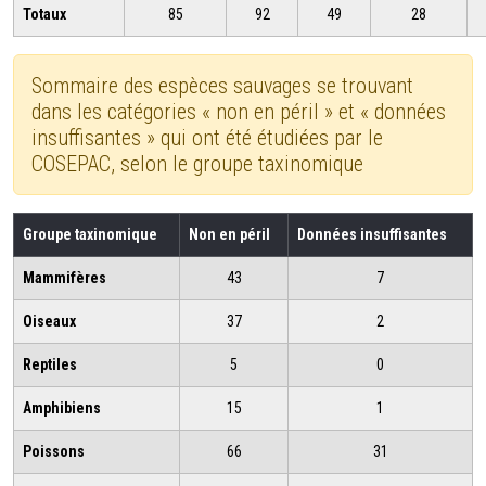
Totaux
85
92
49
28
Sommaire des espèces sauvages se trouvant
dans les catégories « non en péril » et « données
insuffisantes » qui ont été étudiées par le
COSEPAC, selon le groupe taxinomique
Groupe taxinomique
Non en péril
Données insuffisantes
Mammifères
43
7
Oiseaux
37
2
Reptiles
5
0
Amphibiens
15
1
Poissons
66
31