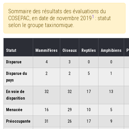
Sommaire des résultats des évaluations du
1
COSEPAC, en date de novembre 2019
: statut
selon le groupe taxinomique.
Statut
Mammifères
Oiseaux
Reptiles
Amphibiens
P
Disparue
4
3
0
0
Disparue du
2
2
5
1
pays
En voie de
32
32
17
13
disparition
Menacée
16
29
10
5
Préoccupante
31
26
17
9