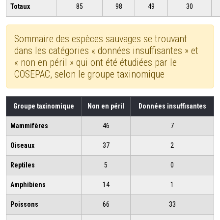
Totaux
85
98
49
30
Sommaire des espèces sauvages se trouvant
dans les catégories « données insuffisantes » et
« non en péril » qui ont été étudiées par le
COSEPAC, selon le groupe taxinomique
Groupe taxinomique
Non en péril
Données insuffisantes
Mammifères
46
7
Oiseaux
37
2
Reptiles
5
0
Amphibiens
14
1
Poissons
66
33