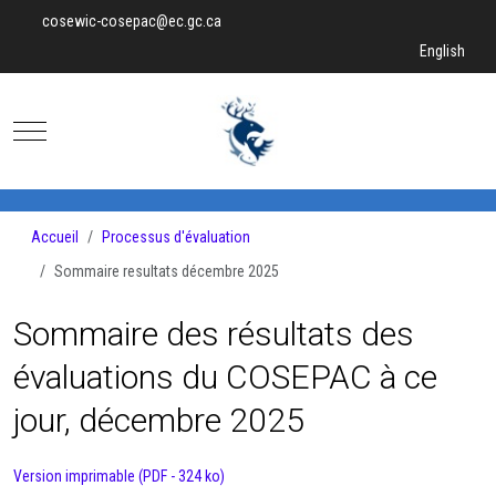
cosewic-cosepac@ec.gc.ca
Sélectionnez v
English
Mobile Menu Toggle
Accueil
Processus d'évaluation
Sommaire resultats décembre 2025
Sommaire des résultats des
évaluations du COSEPAC à ce
jour, décembre 2025
Version imprimable (PDF - 324 ko)