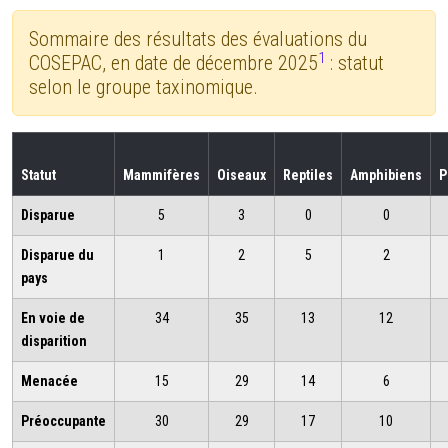
Sommaire des résultats des évaluations du
1
COSEPAC, en date de décembre 2025
: statut
selon le groupe taxinomique.
Statut
Mammifères
Oiseaux
Reptiles
Amphibiens
P
Disparue
5
3
0
0
Disparue du
1
2
5
2
pays
En voie de
34
35
13
12
disparition
Menacée
15
29
14
6
Préoccupante
30
29
17
10