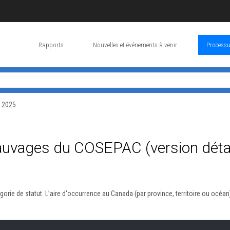
Rapports
Nouvelles et événements à venir
Processu
i 2025
auvages du COSEPAC (version détai
gorie de statut. L’aire d'occurrence au Canada (par province, territoire ou océan