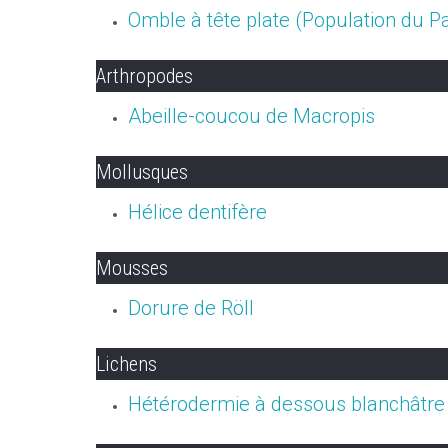
Omble à tête plate (Population du Pa
Arthropodes
Abeille-coucou de Macropis
Mollusques
Hélice dentifère
Mousses
Dorure de Röll
Lichens
Hétérodermie à dessous blanchâtre