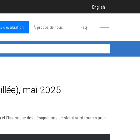
Sélectionnez votre langue
English
Off-Canvas Toggle
s d'évaluation
À propos de nous
Faq
llée), mai 2025
) et l’historique des désignations de statut sont fournis pour