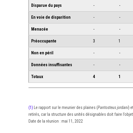
Disparue du pays
-
-
En voie de disparition
-
-
Menacée
-
-
Préoccupante
3
1
Non en péril
-
-
Données insuffisantes
-
-
Totaux
4
1
(1)
Le rapport sur le meunier des plaines (
Pantosteus jordani
) e
retirés, car la structure des unités désignables doit faire l’ob
Date de la réunion : mai 11, 2022