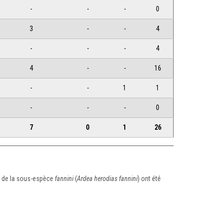
-
-
-
0
3
-
-
4
-
-
-
4
4
-
-
16
-
-
1
1
-
-
-
0
7
0
1
26
on de la sous-espèce
fannini
(
Ardea herodias fannini
) ont été