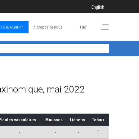
Sélectionnez votre langue
English
Off-Canvas Toggle
s d'évaluation
À propos de nous
Faq
axinomique, mai 2022
Plantes vasculaires
Mousses
Lichens
Totaux
-
-
-
1