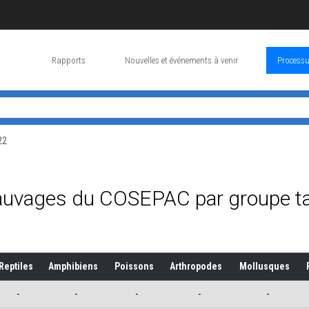
Rapports
Nouvelles et événements à venir
Processu
22
sauvages du COSEPAC par groupe t
Reptiles
Amphibiens
Poissons
Arthropodes
Mollusques
-
-
-
-
-