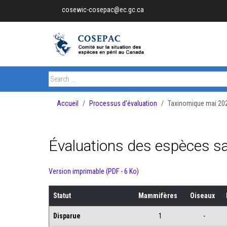
cosewic-cosepac@ec.gc.ca
Accueil
Processus d'évaluation
Taxinomique mai 20
Évaluations des espèces 
Version imprimable (PDF - 6 Ko)
Statut
Mammifères
Oiseaux
Disparue
1
-