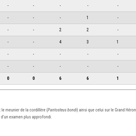
-
-
-
-
-
-
-
-
1
-
-
-
2
2
-
-
-
4
3
1
-
-
-
-
-
-
-
-
-
-
0
0
6
6
1
t le meunier de la cordillère (
Pantosteus bondi
) ainsi que celui sur le Grand Hér
jet d’un examen plus approfondi.