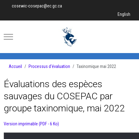
cosewic-cosepac@ec.gc.ca
Sélectionnez v
English
Mobile Menu Toggle
Accueil
Processus d'évaluation
Taxinomique mai 2022
Évaluations des espèces
sauvages du COSEPAC par
groupe taxinomique, mai 2022
Version imprimable (PDF - 6 Ko)