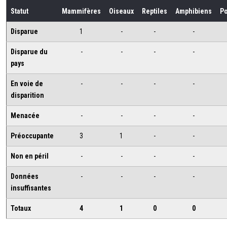
Statut
Mammifères
Oiseaux
Reptiles
Amphibiens
P
Disparue
1
-
-
-
Disparue du
-
-
-
-
pays
En voie de
-
-
-
-
disparition
Menacée
-
-
-
-
Préoccupante
3
1
-
-
Non en péril
-
-
-
-
Données
-
-
-
-
insuffisantes
Totaux
4
1
0
0