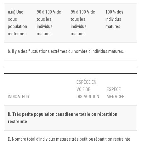
a.(ii) Une
90 à 100 % de
95 à 100 % de
100 % des
sous
tous les
tous les
individus
population
individus
individus
matures
renferme :
matures
matures
b. Il y a des fluctuations extrêmes du nombre d’individus matures.
ESPÈCE EN
VOIE DE
ESPÈCE
INDICATEUR
DISPARITION
MENACÉE
D. Très petite population canadienne totale ou répartition
restreinte
D. Nombre total d’individus matures très petit ou répartition restreinte