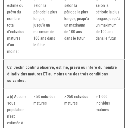
estimé ou
selon la
selon la
selon la
prévu du
période la plus
période la plus
période la plus
nombre
longue,
longue, jusqu’à
longue, jusqu’à
total
jusqu’à un
un maximum
un maximum
d’individus
maximum de
de 100 ans
de 100 ans
matures
100 ans dans
dans le futur
dans le futur
d’au
le futur
moins :
C2. Déclin continu observé, estimé, prévu ou inféré du nombre
d’individus matures
ET
au moins une des trois conditions
suivantes :
a.(i) Aucune
> 50 individus
> 250 individus
> 1 000
sous
matures
matures
individus
population
matures
n’est
estimée à :