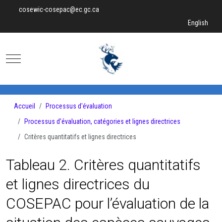
cosewic-cosepac@ec.gc.ca
Sélectionnez v
English
Mobile Menu Toggle
Accueil
Processus d'évaluation
Processus d’évaluation, catégories et lignes directrices
Critères quantitatifs et lignes directrices
Tableau 2. Critères quantitatifs
et lignes directrices du
COSEPAC pour l’évaluation de la