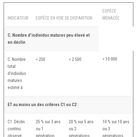
ESPÈCE
INDICATEUR
ESPÈCE EN VOIE DE DISPARITION
MENACÉE
C. Nombre d’individus matures peu élevé et
en déclin
< 10 000
C. Nombre
< 250
< 2 500
total
d’individus
matures
estimé à :
ET au moins un des critères C1 ou C2 :
C1. Déclin
25 % sur 3 ans
20 % sur 5 ans
10 % sur 10 ans
continu
ou 1
ou 2
ou 3
observé,
génération,
générations,
générations,