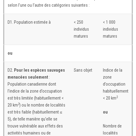
selon l’une ou l’autre des catégories suivantes :
D1. Population estimée à
< 250
< 1 000
individus
individus
matures
matures
ou
D2.
Pour les espèces sauvages
Sans objet
Indice de la
menacées seulement
:
zone
Population canadienne dont
d’occupation
l’indice de la zone d’occupation
habituellement
2
est très limitée (habituellement <
< 20 km
2
20 km
) ou le nombre de localités
est très faible (habituellement ≤
ou
5), de telle manière qu’elle se
trouve vulnérable aux effets des
Nombre de
activités humaines ou de
localités