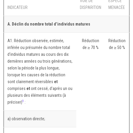
VOIE DE
ESPÈCE
INDICATEUR
DISPARITION
MENACÉE
A. Déclin du nombre total d’individus matures
A1. Réduction observée, estimée,
Réduction
Réduction
inférée ou présumée du nombre total
de ≥ 70 %
de ≥ 50 %
d’individus matures au cours des dix
dernières années ou trois générations,
selon la période la plus longue,
lorsque les causes de la réduction
sont clairement réversibles
et
comprises
et
ont cessé, d’après un ou
plusieurs des éléments suivants (à
1
préciser)
:
a) observation directe;