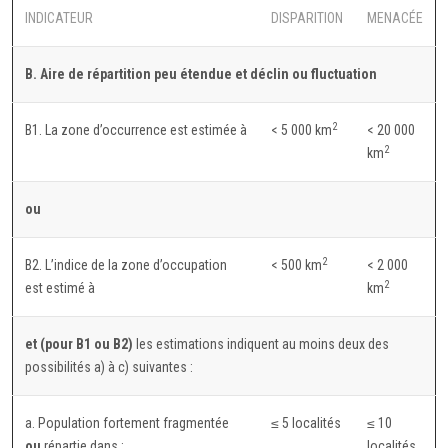
INDICATEUR
DISPARITION
MENACÉE
B. Aire de répartition peu étendue et déclin ou fluctuation
2
B1. La zone d’occurrence est estimée à
< 5 000 km
< 20 000
2
km
ou
2
B2. L’indice de la zone d’occupation
< 500 km
< 2 000
2
est estimé à
km
et (pour B1 ou B2)
les estimations indiquent au moins deux des
possibilités a) à c) suivantes :
a. Population fortement fragmentée
≤ 5 localités
≤ 10
ou
répartie dans :
localités