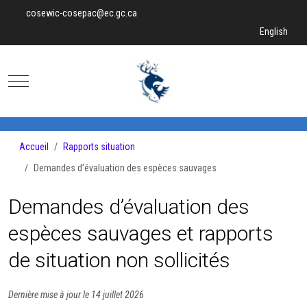
cosewic-cosepac@ec.gc.ca
Sélectionnez v
English
Mobile Menu Toggle
Accueil
Rapports situation
Demandes d’évaluation des espèces sauvages
Demandes d’évaluation des
espèces sauvages et rapports
de situation non sollicités
Dernière mise à jour le 14 juillet 2026