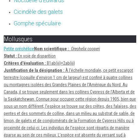
Noctuelle d'Edwards
Cicindèle des galets
Gomphe spéculaire
Mollusques
Petite oréohélice
Nom scientifique :
Oreohelix cooperi
Statut :
En voie de disparition
Critères d'évaluation :
B1ab(iii)+2ab(iii)
Justification de la désignation :
À l’échelle mondiale, ce petit escargot
terrestre (coquille d’environ 1 cm de largeur) est confiné à quatre collines
ou montagnes isolées des Grandes Plaines de l’Amérique du Nord. Au
Canada, il se trouve seulement dans les collines Cypress de l’Alberta et de
la Saskatchewan. Connue pour occuper cette région depuis 1905, bien que
sous un nom différent, l’espèce se trouve sur des crêtes, des falaises, des
pentes et des sommets de colline, dans un milieu au substrat de sable, de
limon, de galets et de conglomérats de la Formation de Cypress Hills ou à
proximité de celui-ci. Les individus de l’espèce sont répartis de manière
éparse au sein de ces milieux. L’espèce est absente du versant sud à