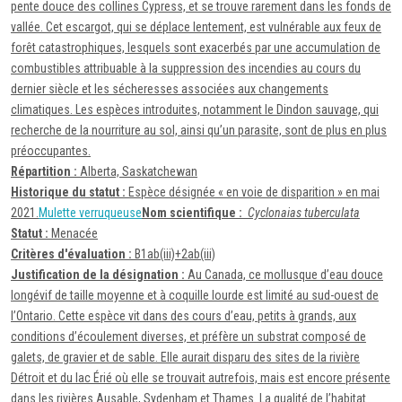
pente douce des collines Cypress, et se trouve rarement dans les fonds de
vallée. Cet escargot, qui se déplace lentement, est vulnérable aux feux de
forêt catastrophiques, lesquels sont exacerbés par une accumulation de
combustibles attribuable à la suppression des incendies au cours du
dernier siècle et les sécheresses associées aux changements
climatiques. Les espèces introduites, notamment le Dindon sauvage, qui
recherche de la nourriture au sol, ainsi qu’un parasite, sont de plus en plus
préoccupantes.
Répartition :
Alberta, Saskatchewan
Historique du statut :
Espèce désignée « en voie de disparition » en mai
2021.
Mulette verruqueuse
Nom scientifique :
Cyclonaias tuberculata
Statut :
Menacée
Critères d'évaluation :
B1ab(iii)+2ab(iii)
Justification de la désignation :
Au Canada, ce mollusque d’eau douce
longévif de taille moyenne et à coquille lourde est limité au sud-ouest de
l’Ontario. Cette espèce vit dans des cours d’eau, petits à grands, aux
conditions d’écoulement diverses, et préfère un substrat composé de
galets, de gravier et de sable. Elle aurait disparu des sites de la rivière
Détroit et du lac Érié où elle se trouvait autrefois, mais est encore présente
dans les rivières Ausable, Sydenham et Thames. La qualité de l’habitat