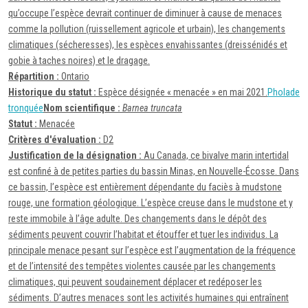
qu’occupe l’espèce devrait continuer de diminuer à cause de menaces
comme la pollution (ruissellement agricole et urbain), les changements
climatiques (sécheresses), les espèces envahissantes (dreissénidés et
gobie à taches noires) et le dragage.
Répartition :
Ontario
Historique du statut :
Espèce désignée « menacée » en mai 2021.
Pholade
tronquée
Nom scientifique :
Barnea truncata
Statut :
Menacée
Critères d'évaluation :
D2
Justification de la désignation :
Au Canada, ce bivalve marin intertidal
est confiné à de petites parties du bassin Minas, en Nouvelle-Écosse. Dans
ce bassin, l’espèce est entièrement dépendante du faciès à mudstone
rouge, une formation géologique. L’espèce creuse dans le mudstone et y
reste immobile à l’âge adulte. Des changements dans le dépôt des
sédiments peuvent couvrir l’habitat et étouffer et tuer les individus. La
principale menace pesant sur l’espèce est l’augmentation de la fréquence
et de l’intensité des tempêtes violentes causée par les changements
climatiques, qui peuvent soudainement déplacer et redéposer les
sédiments. D’autres menaces sont les activités humaines qui entraînent