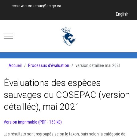
cosewic-cosepac@ec.gc.ca
Sélectionnez v
English
Mobile Menu Toggle
Accueil
Processus d'évaluation
version détaillée mai 2021
Évaluations des espèces
sauvages du COSEPAC (version
détaillée), mai 2021
Version imprimable (PDF - 159 kB)
Les résultats sont regroupés selon le taxon, puis selon la catégorie de