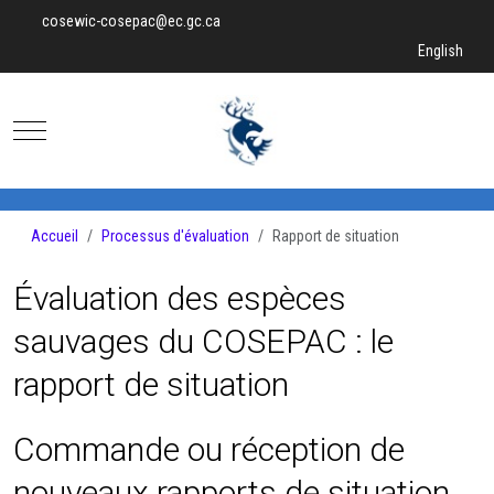
cosewic-cosepac@ec.gc.ca
Sélectionnez v
English
Mobile Menu Toggle
Accueil
Processus d'évaluation
Rapport de situation
Évaluation des espèces
sauvages du COSEPAC : le
rapport de situation
Commande ou réception de
nouveaux rapports de situation