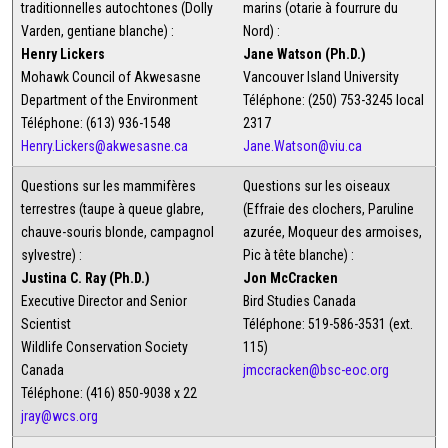
traditionnelles autochtones (Dolly
marins (otarie à fourrure du
Varden, gentiane blanche) :
Nord) :
Henry Lickers
Jane Watson (Ph.D.)
Mohawk Council of Akwesasne
Vancouver Island University
Department of the Environment
Téléphone: (250) 753-3245 local
Téléphone: (613) 936-1548
2317
Henry.Lickers@akwesasne.ca
Jane.Watson@viu.ca
Questions sur les mammifères
Questions sur les oiseaux
terrestres (taupe à queue glabre,
(Effraie des clochers, Paruline
chauve-souris blonde, campagnol
azurée, Moqueur des armoises,
sylvestre) :
Pic à tête blanche) :
Justina C. Ray (Ph.D.)
Jon McCracken
Executive Director and Senior
Bird Studies Canada
Scientist
Téléphone: 519-586-3531 (ext.
Wildlife Conservation Society
115)
Canada
jmccracken@bsc-eoc.org
Téléphone: (416) 850-9038 x 22
jray@wcs.org