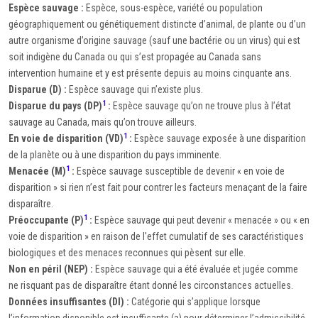
Espèce sauvage :
Espèce, sous-espèce, variété ou population
géographiquement ou génétiquement distincte d’animal, de plante ou d’un
autre organisme d’origine sauvage (sauf une bactérie ou un virus) qui est
soit indigène du Canada ou qui s’est propagée au Canada sans
intervention humaine et y est présente depuis au moins cinquante ans.
Disparue (D) :
Espèce sauvage qui n’existe plus.
1
Disparue du pays (DP)
:
Espèce sauvage qu’on ne trouve plus à l’état
sauvage au Canada, mais qu’on trouve ailleurs.
1
En voie de disparition (VD)
:
Espèce sauvage exposée à une disparition
de la planète ou à une disparition du pays imminente.
1
Menacée (M)
:
Espèce sauvage susceptible de devenir « en voie de
disparition » si rien n’est fait pour contrer les facteurs menaçant de la faire
disparaître.
1
Préoccupante (P)
:
Espèce sauvage qui peut devenir « menacée » ou « en
voie de disparition » en raison de l'effet cumulatif de ses caractéristiques
biologiques et des menaces reconnues qui pèsent sur elle.
Non en péril (NEP) :
Espèce sauvage qui a été évaluée et jugée comme
ne risquant pas de disparaître étant donné les circonstances actuelles.
Données insuffisantes (DI) :
Catégorie qui s’applique lorsque