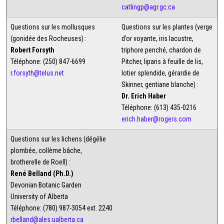
catlingp@agr.gc.ca
Questions sur les mollusques
Questions sur les plantes (verge
(gonidée des Rocheuses) :
d’or voyante, iris lacustre,
Robert Forsyth
triphore penché, chardon de
Téléphone: (250) 847-6699
Pitcher, liparis à feuille de lis,
r.forsyth@telus.net
lotier splendide, gérardie de
Skinner, gentiane blanche) :
Dr. Erich Haber
Téléphone: (613) 435-0216
erich.haber@rogers.com
Questions sur les lichens (dégélie
plombée, collème bâche,
brotherelle de Roell) :
René Belland (Ph.D.)
Devonian Botanic Garden
University of Alberta
Téléphone: (780) 987-3054 ext. 2240
rbelland@ales.ualberta.ca