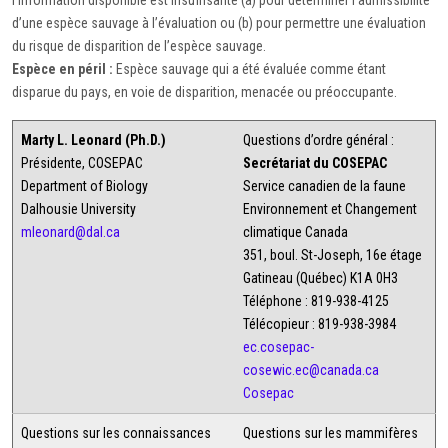
l’information disponible est insuffisante (a) pour déterminer l’admissibilité
d’une espèce sauvage à l’évaluation ou (b) pour permettre une évaluation
du risque de disparition de l’espèce sauvage.
Espèce en péril :
Espèce sauvage qui a été évaluée comme étant
disparue du pays, en voie de disparition, menacée ou préoccupante.
Marty L. Leonard (Ph.D.)
Questions d’ordre général :
Présidente, COSEPAC
Secrétariat du COSEPAC
Department of Biology
Service canadien de la faune
Dalhousie University
Environnement et Changement
mleonard@dal.ca
climatique Canada
351, boul. St-Joseph, 16e étage
Gatineau (Québec) K1A 0H3
Téléphone : 819-938-4125
Télécopieur : 819-938-3984
ec.cosepac-
cosewic.ec@canada.ca
Cosepac
Questions sur les connaissances
Questions sur les mammifères