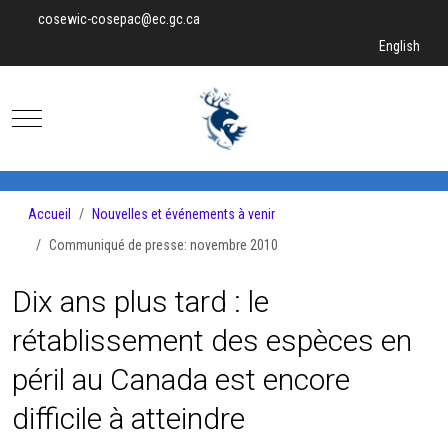
cosewic-cosepac@ec.gc.ca
Sélectionnez v
English
Mobile Menu Toggle
Accueil
Nouvelles et événements à venir
Communiqué de presse: novembre 2010
Dix ans plus tard : le
rétablissement des espèces en
péril au Canada est encore
difficile à atteindre