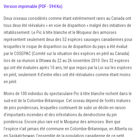
Version imprimable (PDF - 594 Ko)
Deux oiseaux considérés comme étant extrêmement rares au Canada ont
tous deux été réévalués « en voie de disparition » malgré des initiatives de
rétablissement. Le Pic à tête blanche et le Moqueur des armoises
représentent seulement deux des 52 espèces sauvages canadiennes pour
lesquelles le risque de disparition ou de disparition du pays a été évalué
par le COSEPAC (Comité sur la situation des espèces en péril au Canada)
lors de sa réunion à Ottawa du 22 au 26 novembre 2010. Des 32 espèces
qui ont été évaluées après 10 ans, tel que requis par la Loi sur les espèces
en péril, seulement 4 d’entre elles ont été réévaluées comme étant moins
en péril.
Moins de 100 individus du spectaculaire Pic à tête blanche nichent dans le
sud-est de la Colombie-Britannique. Cet oiseau dépend de forêts matures
de pins ponderosas, lesquelles continuent de subir un déclin en raison
d’importants incendies et des infestations du dendroctone du pin
ponderosa. Encore plus rare est le Moqueur des armoises. Bien que
l’espèce n’ait jamais été commune en Colombie-Britannique, en Alberta ou
en Saskatchewan, l’ensemble de la population canadienne de ce petit