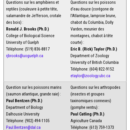
Questions sur les amphibiens et
Questions sur les poissons
reptiles (couleuvre à petite tête,
d’eau douce (corégone de
salamandre de Jefferson, crotale
l’Atlantique, lamproie brune,
des bois) :
chabot du Columbia, Dolly
Ronald J. Brooks (Ph.D.)
Varden, meunier des
College of Biological Science
montagnes, chabot à tête
University of Guelph
courte) :
Téléphone: (519) 836-8817
Eric B. (Rick) Taylor (Ph.D.)
rjbrooks@uoguelph.ca
Department of Zoology
University of British Columbia
Téléphone: (604) 822-9152
etaylor@zoology.ubc.ca
Question sur les poissons marins
Questions sur les arthropodes
(saumon atlantique, grande raie) :
(insectes et groupes
Paul Bentzen (Ph.D.)
taxinomiques connexes)
Department of Biology
(gomphe ventru) :
Dalhousie University
Paul Catling (Ph.D.)
Téléphone: (902) 494-1105
Agriculture Canada
Paul.Bentzen@dal.ca
Téléphone: (613) 759-1373