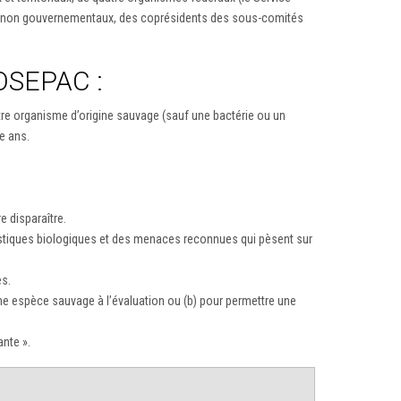
es non gouvernementaux, des coprésidents des sous-comités
COSEPAC :
re organisme d’origine sauvage (sauf une bactérie ou un
e ans.
e disparaître.
ristiques biologiques et des menaces reconnues qui pèsent sur
es.
’une espèce sauvage à l’évaluation ou (b) pour permettre une
nte ».