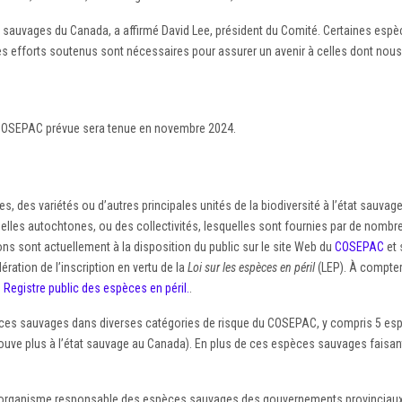
 sauvages du Canada, a affirmé David Lee, président du Comité. Certaines espèc
es efforts soutenus sont nécessaires pour assurer un avenir à celles dont nous 
 COSEPAC prévue sera tenue en novembre 2024.
 des variétés ou d’autres principales unités de la biodiversité à l’état sauva
nelles autochtones, ou des collectivités, lesquelles sont fournies par de nom
ns sont actuellement à la disposition du public sur le site Web du
COSEPAC
et 
ation de l’inscription en vertu de la
Loi sur les espèces en péril
(LEP). À compter 
e
Registre public des espèces en péril.
.
pèces sauvages dans diverses catégories de risque du COSEPAC, y compris 5 e
trouve plus à l’état sauvage au Canada). En plus de ces espèces sauvages fais
anisme responsable des espèces sauvages des gouvernements provinciaux et t