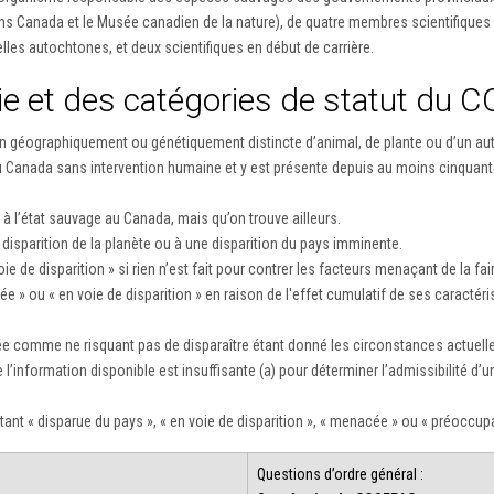
ns Canada et le Musée canadien de la nature), de quatre membres scientifiqu
les autochtones, et deux scientifiques en début de carrière.
gie et des catégories de statut du 
 géographiquement ou génétiquement distincte d’animal, de plante ou d’un aut
au Canada sans intervention humaine et y est présente depuis au moins cinquant
 l’état sauvage au Canada, mais qu’on trouve ailleurs.
sparition de la planète ou à une disparition du pays imminente.
de disparition » si rien n’est fait pour contrer les facteurs menaçant de la fair
 » ou « en voie de disparition » en raison de l'effet cumulatif de ses caracté
e comme ne risquant pas de disparaître étant donné les circonstances actuell
 l’information disponible est insuffisante (a) pour déterminer l’admissibilité d
t « disparue du pays », « en voie de disparition », « menacée » ou « préoccupa
Questions d’ordre général :