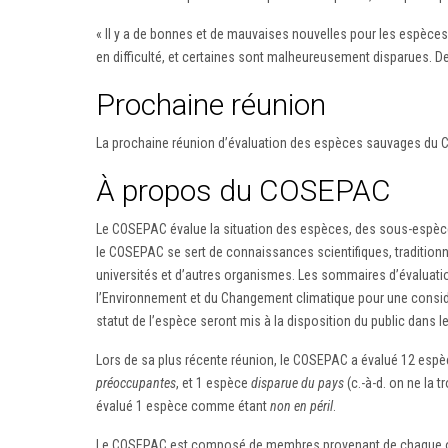
« Il y a de bonnes et de mauvaises nouvelles pour les espèces
en difficulté, et certaines sont malheureusement disparues. D
Prochaine réunion
La prochaine réunion d’évaluation des espèces sauvages du
À propos du COSEPAC
Le COSEPAC évalue la situation des espèces, des sous-espèces,
le COSEPAC se sert de connaissances scientifiques, tradition
universités et d’autres organismes. Les sommaires d’évaluatio
l’Environnement et du Changement climatique pour une considér
statut de l’espèce seront mis à la disposition du public dans l
Lors de sa plus récente réunion, le COSEPAC a évalué 12 es
préoccupantes
, et 1 espèce
disparue du pays
(c.-à-d. on ne la 
évalué 1 espèce comme étant
non en péril
.
Le COSEPAC est composé de membres provenant de chaque org