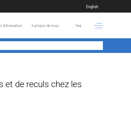
Sélectionnez votre langue
English
Off-Canvas Toggle
s d'évaluation
À propos de nous
Faq
s et de reculs chez les