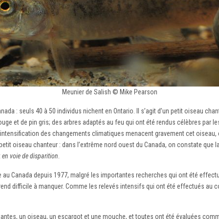
Meunier de Salish © Mike Pearson
nada : seuls 40 à 50 individus nichent en Ontario. Il s’agit d’un petit oiseau chan
rouge et de pin gris; des arbres adaptés au feu qui ont été rendus célèbres par l
t l’intensification des changements climatiques menacent gravement cet oiseau
petit oiseau chanteur : dans l’extrême nord ouest du Canada, on constate que 
t
en voie de disparition
.
ée au Canada depuis 1977, malgré les importantes recherches qui ont été effec
rend difficile à manquer. Comme les relevés intensifs qui ont été effectués au 
lantes, un oiseau, un escargot et une mouche, et toutes ont été évaluées comme