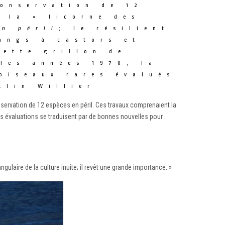
conservation de 12
, la « licorne des
en péril
; le résilient
angs à castors et
nette grillon de
les années 1970; la
oiseaux rares évalués
tlin Willier
nservation de 12 espèces en péril. Ces travaux comprenaient la
Les évaluations se traduisent par de bonnes nouvelles pour
laire de la culture inuite; il revêt une grande importance. »