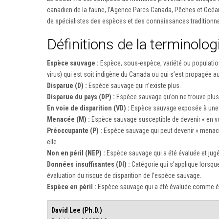
canadien de la faune, l’Agence Parcs Canada, Pêches et Océa
de spécialistes des espèces et des connaissances traditionnel
Définitions de la terminolo
Espèce sauvage :
Espèce, sous-espèce, variété ou population
virus) qui est soit indigène du Canada ou qui s’est propagée 
Disparue (D) :
Espèce sauvage qui n’existe plus.
Disparue du pays (DP) :
Espèce sauvage qu’on ne trouve plus à
En voie de disparition (VD) :
Espèce sauvage exposée à une di
Menacée (M) :
Espèce sauvage susceptible de devenir « en voie 
Préoccupante (P) :
Espèce sauvage qui peut devenir « menacée
elle.
Non en péril (NEP) :
Espèce sauvage qui a été évaluée et jugé
Données insuffisantes (DI) :
Catégorie qui s’applique lorsque
évaluation du risque de disparition de l’espèce sauvage.
Espèce en péril :
Espèce sauvage qui a été évaluée comme étan
David Lee (Ph.D.)