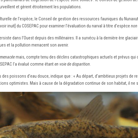
veillent et gèrent étroitement les populations.
ulturelle de l’espèce, le Conseil de gestion des ressources fauniques du Nunav
avoir inuit] du COSEPAC pour examiner l’évaluation du narval à titre d’espèce
non 
iste dans l’Ouest depuis des millénaires. Il a survécu à la dernière ère glaciai
es et la pollution menacent son avenir.
menacée
mais, compte tenu des déclins catastrophiques actuels et prévus qui dé
OSEPAC l’a évalué comme étant
en voie de disparition
.
 des poissons d’eau douce, indique que : « Au départ, d’ambitieux projets de r
tions optimistes. Mais à cause de la dégradation continue de son habitat, il ne 