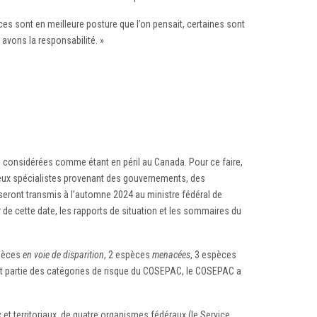
es sont en meilleure posture que l’on pensait, certaines sont
avons la responsabilité. »
ge considérées comme étant en péril au Canada. Pour ce faire,
breux spécialistes provenant des gouvernements, des
seront transmis à l’automne 2024 au ministre fédéral de
de cette date, les rapports de situation et les sommaires du
spèces
en voie de disparition
, 2 espèces
menacées
, 3 espèces
ant partie des catégories de risque du COSEPAC, le COSEPAC a
erritoriaux, de quatre organismes fédéraux (le Service