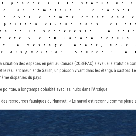
t penché sur le statut de 
 ci on comptait : le narval
é a évalué comme étant
non 
 poisson vivant dans les ét
on et la sécheresse; la rai
s été vue au Canada depuis 
et la Mésange lapone, deux 
de disparition
. Source : Cai
la situation des espèces en péril au Canada (COSEPAC) a évalué le statut de co
t le résilient meunier de Salish, un poisson vivant dans les étangs à castors. 
 même disparues du pays.
 pointue, a longtemps cohabité avec les Inuits dans l’Arctique.
des ressources fauniques du Nunavut : « Le narval est reconnu comme pierre angu