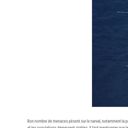
Bon nombre de menaces pèsent sur le narval, notamment la perte 
et les populations demeurent stables. Il faut mentionner que 