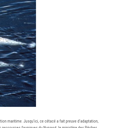
tion maritime. Jusqu’ici, ce cétacé a fait preuve d’adaptation,
des ressources fauniques du Nunavut, le ministère des Pêches