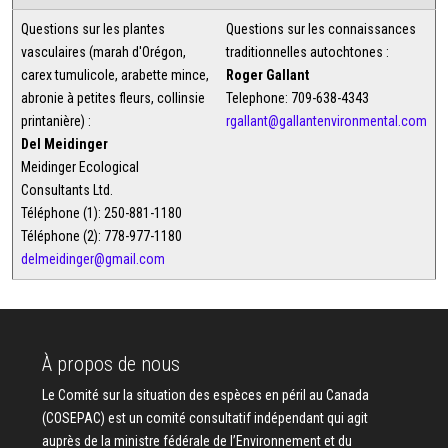
Questions sur les plantes
Questions sur les connaissances
vasculaires (marah d'Orégon,
traditionnelles autochtones :
carex tumulicole, arabette mince,
Roger Gallant
abronie à petites fleurs, collinsie
Telephone: 709-638-4343
printanière) :
rgallant@gallantenvironmental.com
Del Meidinger
Meidinger Ecological
Consultants Ltd.
Téléphone (1): 250-881-1180
Téléphone (2): 778-977-1180
delmeidinger@gmail.com
À propos de nous
Le Comité sur la situation des espèces en péril au Canada
(COSEPAC) est un comité consultatif indépendant qui agit
auprès de la ministre fédérale de l’Environnement et du