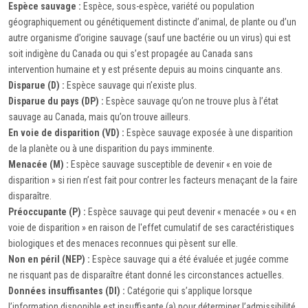
Espèce sauvage :
Espèce, sous-espèce, variété ou population
géographiquement ou génétiquement distincte d’animal, de plante ou d’un
autre organisme d’origine sauvage (sauf une bactérie ou un virus) qui est
soit indigène du Canada ou qui s’est propagée au Canada sans
intervention humaine et y est présente depuis au moins cinquante ans.
Disparue (D) :
Espèce sauvage qui n’existe plus.
Disparue du pays (DP) :
Espèce sauvage qu’on ne trouve plus à l’état
sauvage au Canada, mais qu’on trouve ailleurs.
En voie de disparition (VD) :
Espèce sauvage exposée à une disparition
de la planète ou à une disparition du pays imminente.
Menacée (M) :
Espèce sauvage susceptible de devenir « en voie de
disparition » si rien n’est fait pour contrer les facteurs menaçant de la faire
disparaître.
Préoccupante (P) :
Espèce sauvage qui peut devenir « menacée » ou « en
voie de disparition » en raison de l'effet cumulatif de ses caractéristiques
biologiques et des menaces reconnues qui pèsent sur elle.
Non en péril (NEP) :
Espèce sauvage qui a été évaluée et jugée comme
ne risquant pas de disparaître étant donné les circonstances actuelles.
Données insuffisantes (DI) :
Catégorie qui s’applique lorsque
l’information disponible est insuffisante (a) pour déterminer l’admissibilité