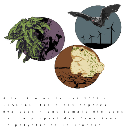
À la réunion de mai 2023 du
COSEPAC, trois des espèces
évaluées n’ont jamais été vues
par la plupart des Canadiens.
Le polystic de Californie