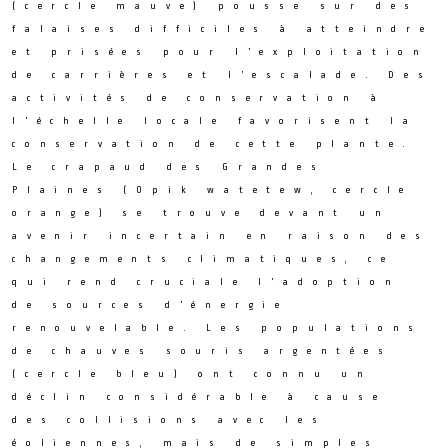
(cercle mauve) pousse sur des
falaises difficiles à atteindre
et prisées pour l’exploitation
de carrières et l’escalade. Des
activités de conservation à
l’échelle locale favorisent la
conservation de cette plante.
Le crapaud des Grandes
Plaines (Opik watetew, cercle
orange) se trouve devant un
avenir incertain en raison des
changements climatiques, ce
qui rend cruciale l’adoption
de sources d’énergie
renouvelable. Les populations
de chauves souris argentées
(cercle bleu) ont connu un
déclin considérable à cause
des collisions avec les
éoliennes, mais de simples