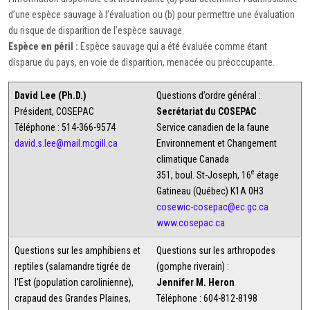
d’une espèce sauvage à l’évaluation ou (b) pour permettre une évaluation
du risque de disparition de l’espèce sauvage.
Espèce en péril :
Espèce sauvage qui a été évaluée comme étant
disparue du pays, en voie de disparition, menacée ou préoccupante.
David Lee (Ph.D.)
Questions d’ordre général :
Président, COSEPAC
Secrétariat du COSEPAC
Téléphone : 514-366-9574
Service canadien de la faune
david.s.lee@mail.mcgill.ca
Environnement et Changement
climatique Canada
e
351, boul. St-Joseph, 16
étage
Gatineau (Québec) K1A 0H3
cosewic-cosepac@ec.gc.ca
www.cosepac.ca
Questions sur les amphibiens et
Questions sur les arthropodes
reptiles (salamandre tigrée de
(gomphe riverain) :
l'Est (population carolinienne),
Jennifer M. Heron
crapaud des Grandes Plaines,
Téléphone : 604-812-8198