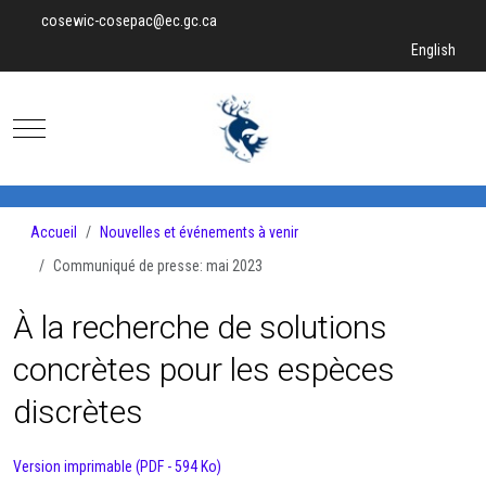
cosewic-cosepac@ec.gc.ca
Sélectionnez v
English
Mobile Menu Toggle
Accueil
Nouvelles et événements à venir
Communiqué de presse: mai 2023
À la recherche de solutions
concrètes pour les espèces
discrètes
Version imprimable (PDF - 594 Ko)