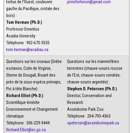
tortue de l'Ouest, couleuvre
jenniferheron@gmail.com
gaufre du Pacifique, crotale des
bois) :
Tom Herman (Ph.D.)
Professor Emeritus
Acadia University
Téléphone : 902-670-3535
tom.herman@acadiau.ca
Questions sur les oiseaux (Grèbe
Questions sur les mammifères
esclavon, Colin de Virginie,
terrestres (chauve-souris rousse
Sterne de Dougall, Bruant des
de l’Est, chauve-souris cendrée,
prés de la sous-espèce
princeps
,
chauve-souris argentée) :
Pic à tête Blanche) :
Stephen D. Petersen (Ph.D.)
Richard Elliot (Ph.D.)
Director, Conservation and
Scientifique émérite
Research
Environnement et Changement
Assiniboine Park Zoo
climatique
Téléphone : 204-793-4363
Téléphone : 506-229-9444
spetersen@assiniboinepark.ca
Richard.Elliot@ec.gc.ca