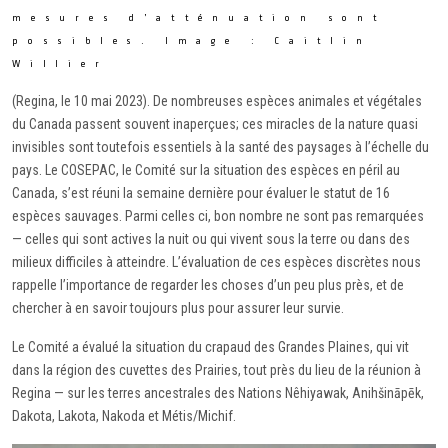
mesures d’atténuation sont
possibles. Image : Caitlin
Willier
(Regina, le 10 mai 2023). De nombreuses espèces animales et végétales
du Canada passent souvent inaperçues; ces miracles de la nature quasi
invisibles sont toutefois essentiels à la santé des paysages à l’échelle du
pays. Le COSEPAC, le Comité sur la situation des espèces en péril au
Canada, s’est réuni la semaine dernière pour évaluer le statut de 16
espèces sauvages. Parmi celles ci, bon nombre ne sont pas remarquées
— celles qui sont actives la nuit ou qui vivent sous la terre ou dans des
milieux difficiles à atteindre. L’évaluation de ces espèces discrètes nous
rappelle l’importance de regarder les choses d’un peu plus près, et de
chercher à en savoir toujours plus pour assurer leur survie.
Le Comité a évalué la situation du crapaud des Grandes Plaines, qui vit
dans la région des cuvettes des Prairies, tout près du lieu de la réunion à
Regina — sur les terres ancestrales des Nations Nêhiyawak, Anihšināpēk,
Dakota, Lakota, Nakoda et Métis/Michif.