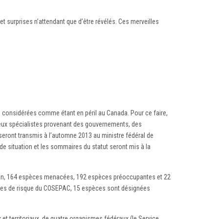
 surprises n’attendant que d’être révélés. Ces merveilles
ge considérées comme étant en péril au Canada. Pour ce faire,
breux spécialistes provenant des gouvernements, des
 seront transmis à l’automne 2013 au ministre fédéral de
 de situation et les sommaires du statut seront mis à la
tion, 164 espèces menacées, 192 espèces préoccupantes et 22
ories de risque du COSEPAC, 15 espèces sont désignées
erritoriaux, de quatre organismes fédéraux (le Service