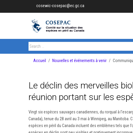
cosewic-cosepac@ec.gc.ca
Accueil
Nouvelles et événements à venir
Communiqué
Le déclin des merveilles bi
réunion portant sur les espè
Vingt six espèces sauvages canadiennes, du rorqual à l’escarg
Canada), tenue du 28 avril au 3 mai à Winnipeg, au Manitoba.
espèces en péril du Canada incluent des emblèmes tels que l’ou
espèces en déclin sont peu visibles et pratiquement inconnues