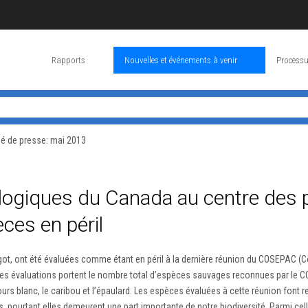
Rapports
Nouvelles et événements à venir
Processu
 de presse: mai 2013
ologiques du Canada au centre des 
ces en péril
ot, ont été évaluées comme étant en péril à la dernière réunion du COSEPAC (Co
 Ces évaluations portent le nombre total d’espèces sauvages reconnues par le 
rs blanc, le caribou et l’épaulard. Les espèces évaluées à cette réunion font r
, pourtant elles demeurent une part importante de notre biodiversité. Parmi ce