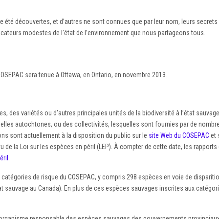
é découvertes, et d’autres ne sont connues que par leur nom, leurs secrets et
indicateurs modestes de l’état de l’environnement que nous partageons tous.
COSEPAC sera tenue à Ottawa, en Ontario, en novembre 2013.
 des variétés ou d’autres principales unités de la biodiversité à l’état sauva
nelles autochtones, ou des collectivités, lesquelles sont fournies par de nom
ns sont actuellement à la disposition du public sur le
site Web du COSEPAC
et
u de la Loi sur les espèces en péril (LEP). À compter de cette date, les rapports
ril.
es catégories de risque du COSEPAC, y compris 298 espèces en voie de dispari
’état sauvage au Canada). En plus de ces espèces sauvages inscrites aux catég
anisme responsable des espèces sauvages des gouvernements provinciaux et t