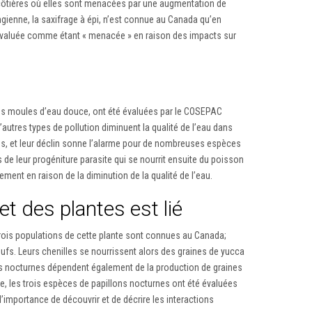
côtières où elles sont menacées par une augmentation de
ngienne, la saxifrage à épi, n’est connue au Canada qu’en
té évaluée comme étant « menacée » en raison des impacts sur
des moules d’eau douce, ont été évaluées par le COSEPAC
autres types de pollution diminuent la qualité de l’eau dans
dés, et leur déclin sonne l’alarme pour de nombreuses espèces
de leur progéniture parasite qui se nourrit ensuite du poisson
ent en raison de la diminution de la qualité de l’eau.
et des plantes est lié
trois populations de cette plante sont connues au Canada;
œufs. Leurs chenilles se nourrissent alors des graines de yucca
ns nocturnes dépendent également de la production de graines
ue, les trois espèces de papillons nocturnes ont été évaluées
importance de découvrir et de décrire les interactions