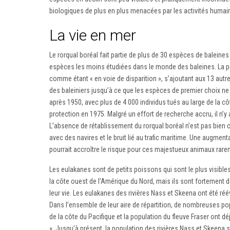
biologiques de plus en plus menacées par les activités humai
La vie en mer
Le rorqual boréal fait partie de plus de 30 espèces de baleine
espèces les moins étudiées dans le monde des baleines. La po
comme étant « en voie de disparition », s’ajoutant aux 13 autr
des baleiniers jusqu’à ce que les espèces de premier choix ne 
après 1950, avec plus de 4 000 individus tués au large de la c
protection en 1975. Malgré un effort de recherche accru, il n’
L’absence de rétablissement du rorqual boréal n’est pas bien c
avec des navires et le bruit lié au trafic maritime. Une augment
pourrait accroître le risque pour ces majestueux animaux rar
Les eulakanes sont de petits poissons qui sont le plus visibles
la côte ouest de l’Amérique du Nord, mais ils sont fortement d
leur vie. Les eulakanes des rivières Nass et Skeena ont été r
Dans l’ensemble de leur aire de répartition, de nombreuses pop
de la côte du Pacifique et la population du fleuve Fraser ont 
». Jusqu’à présent, la population des rivières Nass et Skeena