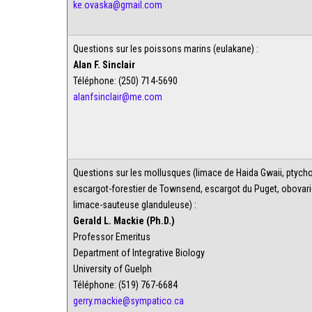
ke.ovaska@gmail.com
Questions sur les poissons marins (eulakane) :
Alan F. Sinclair
Téléphone: (250) 714-5690
alanfsinclair@me.com
Questions sur les mollusques (limace de Haida Gwaii, ptych
escargot-forestier de Townsend, escargot du Puget, obovarie
limace-sauteuse glanduleuse) :
Gerald L. Mackie (Ph.D.)
Professor Emeritus
Department of Integrative Biology
University of Guelph
Téléphone: (519) 767-6684
gerry.mackie@sympatico.ca