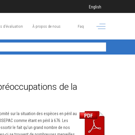
Sélectionnez votre langue
English
Off-Canvas Toggle
s d'évaluation
À propos de nous
Faq
préoccupations de la
mité sur la situation des espèces en péril au
COSEPAC comme étant en péril à 676. Les
essortir le fait qu’un grand nombre de nos
lles-ci se trouvent de nombreuses merveilles