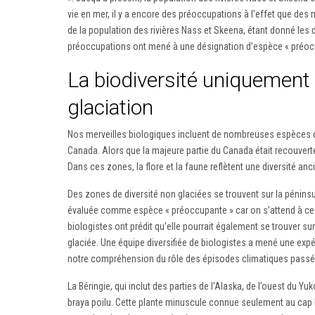
vie en mer, il y a encore des préoccupations à l’effet que d
de la population des rivières Nass et Skeena, étant donné les
préoccupations ont mené à une désignation d’espèce « préoc
La biodiversité uniquement
glaciation
Nos merveilles biologiques incluent de nombreuses espèces qui
Canada. Alors que la majeure partie du Canada était recouverte
Dans ces zones, la flore et la faune reflètent une diversité anc
Des zones de diversité non glaciées se trouvent sur la péninsu
évaluée comme espèce « préoccupante » car on s’attend à ce 
biologistes ont prédit qu’elle pourrait également se trouver su
glaciée. Une équipe diversifiée de biologistes a mené une expéd
notre compréhension du rôle des épisodes climatiques passés d
La Béringie, qui inclut des parties de l’Alaska, de l’ouest du 
braya poilu. Cette plante minuscule connue seulement au cap B