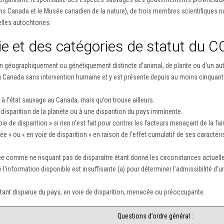
ns Canada et le Musée canadien de la nature), de trois membres scientifique
elles autochtones.
gie et des catégories de statut du 
 géographiquement ou génétiquement distincte d’animal, de plante ou d’un aut
au Canada sans intervention humaine et y est présente depuis au moins cinquant
 l’état sauvage au Canada, mais qu’on trouve ailleurs.
sparition de la planète ou à une disparition du pays imminente.
de disparition » si rien n’est fait pour contrer les facteurs menaçant de la fair
 » ou « en voie de disparition » en raison de l'effet cumulatif de ses caracté
e comme ne risquant pas de disparaître étant donné les circonstances actuell
 l’information disponible est insuffisante (a) pour déterminer l’admissibilité d
nt disparue du pays, en voie de disparition, menacée ou préoccupante.
Questions d’ordre général :