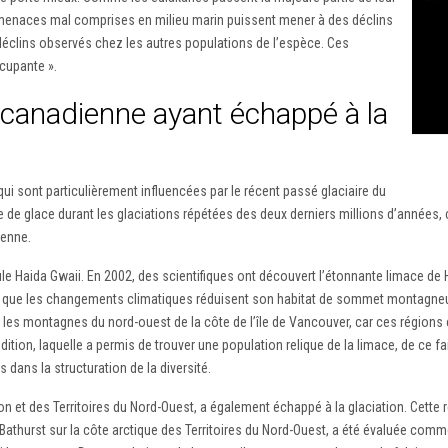
es menaces mal comprises en milieu marin puissent mener à des déclins
 déclins observés chez les autres populations de l’espèce. Ces
cupante ».
 canadienne ayant échappé à la
 sont particulièrement influencées par le récent passé glaciaire du
 de glace durant les glaciations répétées des deux derniers millions d’années,
ienne.
le Haida Gwaii. En 2002, des scientifiques ont découvert l’étonnante limace de H
que les changements climatiques réduisent son habitat de sommet montagneux. 
r les montagnes du nord-ouest de la côte de l’île de Vancouver, car ces régions 
ition, laquelle a permis de trouver une population relique de la limace, de ce fa
ans la structuration de la diversité.
Yukon et des Territoires du Nord-Ouest, a également échappé à la glaciation. Cet
athurst sur la côte arctique des Territoires du Nord-Ouest, a été évaluée comme