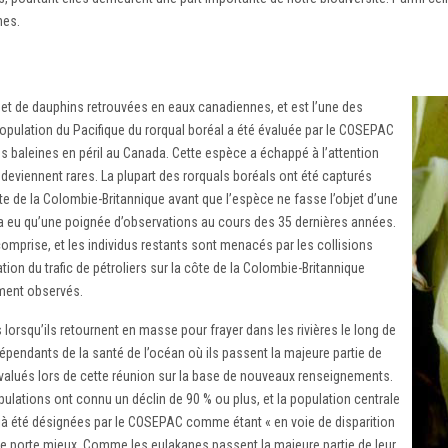
nes.
s et de dauphins retrouvées en eaux canadiennes, et est l’une des
pulation du Pacifique du rorqual boréal a été évaluée par le COSEPAC
es baleines en péril au Canada. Cette espèce a échappé à l’attention
deviennent rares. La plupart des rorquals boréals ont été capturés
ôte de la Colombie-Britannique avant que l’espèce ne fasse l’objet d’une
y a eu qu’une poignée d’observations au cours des 35 dernières années.
omprise, et les individus restants sont menacés par les collisions
ation du trafic de pétroliers sur la côte de la Colombie-Britannique
ement observés.
 lorsqu’ils retournent en masse pour frayer dans les rivières le long de
épendants de la santé de l’océan où ils passent la majeure partie de
éévalués lors de cette réunion sur la base de nouveaux renseignements.
ulations ont connu un déclin de 90 % ou plus, et la population centrale
déjà été désignées par le COSEPAC comme étant « en voie de disparition
 se porte mieux. Comme les eulakanes passent la majeure partie de leur