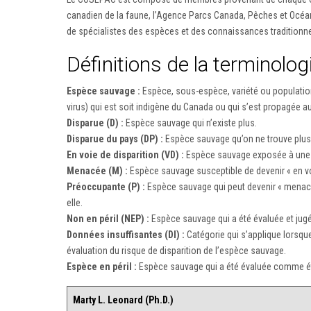
canadien de la faune, l’Agence Parcs Canada, Pêches et Océa
de spécialistes des espèces et des connaissances traditionn
Définitions de la terminolo
Espèce sauvage :
Espèce, sous-espèce, variété ou population
virus) qui est soit indigène du Canada ou qui s’est propagée 
Disparue (D) :
Espèce sauvage qui n’existe plus.
Disparue du pays (DP) :
Espèce sauvage qu’on ne trouve plus à
En voie de disparition (VD) :
Espèce sauvage exposée à une di
Menacée (M) :
Espèce sauvage susceptible de devenir « en voie 
Préoccupante (P) :
Espèce sauvage qui peut devenir « menacée
elle.
Non en péril (NEP) :
Espèce sauvage qui a été évaluée et jugé
Données insuffisantes (DI) :
Catégorie qui s’applique lorsque
évaluation du risque de disparition de l’espèce sauvage.
Espèce en péril :
Espèce sauvage qui a été évaluée comme éta
Marty L. Leonard (Ph.D.)