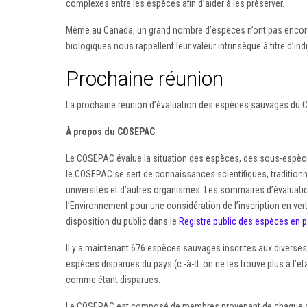
complexes entre les espèces afin d’aider à les préserver.
Même au Canada, un grand nombre d’espèces n’ont pas encore ét
biologiques nous rappellent leur valeur intrinsèque à titre d’
Prochaine réunion
La prochaine réunion d’évaluation des espèces sauvages du 
À propos du COSEPAC
Le COSEPAC évalue la situation des espèces, des sous-espèces,
le COSEPAC se sert de connaissances scientifiques, tradition
universités et d’autres organismes. Les sommaires d’évaluatio
l’Environnement pour une considération de l’inscription en vert
disposition du public dans le
Registre public des espèces en pé
Il y a maintenant 676 espèces sauvages inscrites aux divers
espèces disparues du pays (c.-à-d. on ne les trouve plus à l
comme étant disparues.
Le COSEPAC est composé de membres provenant de chaque org