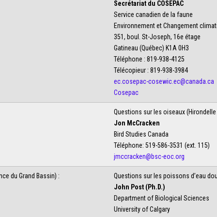
Secrétariat du COSEPAC
Service canadien de la faune
Environnement et Changement clima
351, boul. St-Joseph, 16e étage
Gatineau (Québec) K1A 0H3
Téléphone : 819-938-4125
Télécopieur : 819-938-3984
ec.cosepac-cosewic.ec@canada.ca
Cosepac
Questions sur les oiseaux (Hirondelle 
Jon McCracken
Bird Studies Canada
Téléphone: 519-586-3531 (ext. 115)
jmccracken@bsc-eoc.org
nce du Grand Bassin) :
Questions sur les poissons d’eau do
John Post (Ph.D.)
Department of Biological Sciences
University of Calgary