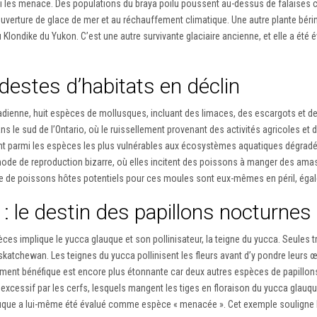
i les menace. Des populations du braya poilu poussent au-dessus de falaises 
uverture de glace de mer et au réchauffement climatique. Une autre plante béri
u Klondike du Yukon. C’est une autre survivante glaciaire ancienne, et elle a é
destes d’habitats en déclin
nadienne, huit espèces de mollusques, incluant des limaces, des escargots et 
le sud de l’Ontario, où le ruissellement provenant des activités agricoles et d’
 sont parmi les espèces les plus vulnérables aux écosystèmes aquatiques dégra
mode de reproduction bizarre, où elles incitent des poissons à manger des amas 
e de poissons hôtes potentiels pour ces moules sont eux-mêmes en péril, égalem
: le destin des papillons nocturnes 
es implique le yucca glauque et son pollinisateur, la teigne du yucca. Seules 
Saskatchewan. Les teignes du yucca pollinisent les fleurs avant d’y pondre leurs 
ement bénéfique est encore plus étonnante car deux autres espèces de papillo
excessif par les cerfs, lesquels mangent les tiges en floraison du yucca glauq
auque a lui-même été évalué comme espèce « menacée ». Cet exemple souligne l’