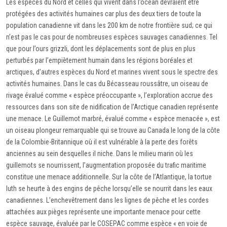
Les espèces du Nord et celles qui vivent dans l’océan devraient être
protégées des activités humaines car plus des deux tiers de toute la
population canadienne vit dans les 200 km de notre frontière sud; ce qui
n’est pas le cas pour de nombreuses espèces sauvages canadiennes. Tel
que pour l’ours grizzli, dont les déplacements sont de plus en plus
perturbés par l’empiètement humain dans les régions boréales et
arctiques, d’autres espèces du Nord et marines vivent sous le spectre des
activités humaines. Dans le cas du Bécasseau roussâtre, un oiseau de
rivage évalué comme « espèce préoccupante », l’exploration accrue des
ressources dans son site de nidification de l’Arctique canadien représente
une menace. Le Guillemot marbré, évalué comme « espèce menacée », est
un oiseau plongeur remarquable qui se trouve au Canada le long de la côte
de la Colombie-Britannique où il est vulnérable à la perte des forêts
anciennes au sein desquelles il niche. Dans le milieu marin où les
guillemots se nourrissent, l’augmentation proposée du trafic maritime
constitue une menace additionnelle. Sur la côte de l’Atlantique, la tortue
luth se heurte à des engins de pêche lorsqu’elle se nourrit dans les eaux
canadiennes. L’enchevêtrement dans les lignes de pêche et les cordes
attachées aux pièges représente une importante menace pour cette
espèce sauvage, évaluée par le COSEPAC comme espèce « en voie de