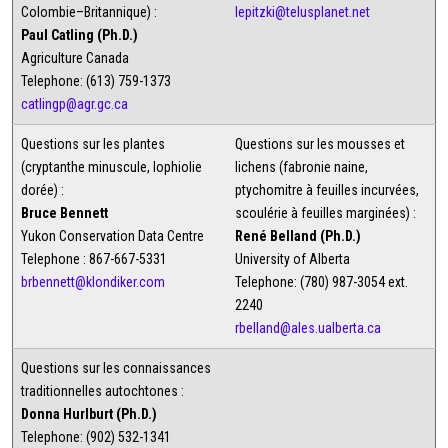
Colombie–Britannique) :
lepitzki@telusplanet.net
Paul Catling (Ph.D.)
Agriculture Canada
Telephone: (613) 759-1373
catlingp@agr.gc.ca
Questions sur les plantes
Questions sur les mousses et
(cryptanthe minuscule, lophiolie
lichens (fabronie naine,
dorée) :
ptychomitre à feuilles incurvées,
Bruce Bennett
scoulérie à feuilles marginées) :
Yukon Conservation Data Centre
René Belland (Ph.D.)
Telephone : 867-667-5331
University of Alberta
brbennett@klondiker.com
Telephone: (780) 987-3054 ext.
2240
rbelland@ales.ualberta.ca
Questions sur les connaissances
traditionnelles autochtones :
Donna Hurlburt (Ph.D.)
Telephone: (902) 532-1341