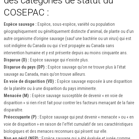
des catégories de statut du
COSEPAC :
Espèce sauvage :
Espèce, sous-espèce, variété ou population
géographiquement ou génétiquement distincte d’animal, de plante ou d’un
autre organisme d’origine sauvage (sauf une bactérie ou un virus) qui est
soit indigène du Canada ou qui s’est propagée au Canada sans
intervention humaine et y est présente depuis au moins cinquante ans.
Disparue (D) :
Espèce sauvage qui n’existe plus.
Disparue du pays (DP) :
Espèce sauvage qu’on ne trouve plus à l’état
sauvage au Canada, mais qu’on trouve ailleurs.
En voie de disparition (VD) :
Espèce sauvage exposée à une disparition
de la planète ou à une disparition du pays imminente.
Menacée (M) :
Espèce sauvage susceptible de devenir « en voie de
disparition » si rien n’est fait pour contrer les facteurs menaçant de la faire
disparaître.
Préoccupante (P) :
Espèce sauvage qui peut devenir « menacée » ou « en
voie de disparition » en raison de l'effet cumulatif de ses caractéristiques
biologiques et des menaces reconnues qui pèsent sur elle.
Non en péril (NEP) :
Espèce sauvage qui a été évaluée et jugée comme