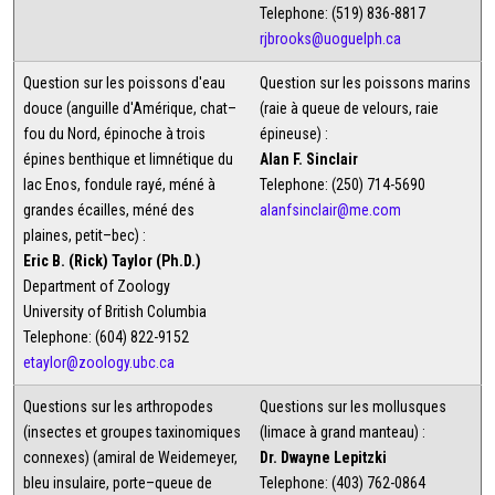
Telephone: (519) 836-8817
rjbrooks@uoguelph.ca
Question sur les poissons d'eau
Question sur les poissons marins
douce (anguille d'Amérique, chat–
(raie à queue de velours, raie
fou du Nord, épinoche à trois
épineuse) :
épines benthique et limnétique du
Alan F. Sinclair
lac Enos, fondule rayé, méné à
Telephone: (250) 714-5690
grandes écailles, méné des
alanfsinclair@me.com
plaines, petit–bec) :
Eric B. (Rick) Taylor (Ph.D.)
Department of Zoology
University of British Columbia
Telephone: (604) 822-9152
etaylor@zoology.ubc.ca
Questions sur les arthropodes
Questions sur les mollusques
(insectes et groupes taxinomiques
(limace à grand manteau) :
connexes) (amiral de Weidemeyer,
Dr. Dwayne Lepitzki
bleu insulaire, porte–queue de
Telephone: (403) 762-0864