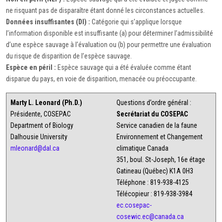
ne risquant pas de disparaître étant donné les circonstances actuelles.
Données insuffisantes (DI) :
Catégorie qui s’applique lorsque
l’information disponible est insuffisante (a) pour déterminer l’admissibilité
d’une espèce sauvage à l’évaluation ou (b) pour permettre une évaluation
du risque de disparition de l’espèce sauvage.
Espèce en péril :
Espèce sauvage qui a été évaluée comme étant
disparue du pays, en voie de disparition, menacée ou préoccupante.
Marty L. Leonard (Ph.D.)
Questions d’ordre général :
Présidente, COSEPAC
Secrétariat du COSEPAC
Department of Biology
Service canadien de la faune
Dalhousie University
Environnement et Changement
mleonard@dal.ca
climatique Canada
351, boul. St-Joseph, 16e étage
Gatineau (Québec) K1A 0H3
Téléphone : 819-938-4125
Télécopieur : 819-938-3984
ec.cosepac-
cosewic.ec@canada.ca