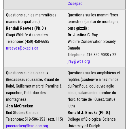
Cosepac
Questions sur les mammifères
Questions sur les mammifères
marins (rorqual bleu) :
terrestres (castor de montagne,
Randall Reeves (Ph.D.)
ours grizzli) :
Okapi Wildlife Associates
Dr. Justina C. Ray
Telephone: (450) 458-6685
Wildlife Conservation Society
rrreeves@okapis.ca
Canada
Telephone: 416-850-9038 x 22
jray@wcs.org
Questions sur les oiseaux
Questions sur les amphibiens et
(Bécasseau roussâtre, Bruant de
reptiles (couleuvre à nez mince
Baird, Guillemot marbré, Paruline à
du Pacifique, couleuvre agile
capuchon, Petit-duc des
bleue, salamandre sombre du
montagnes) :
Nord, tortue de l'Ouest, tortue
Jon McCracken
luth) :
Bird Studies Canada
Ronald J. Brooks (Ph.D.)
Telephone: 519-586-3531 (ext. 115)
College of Biological Science
jmccracken@bsc-eoc.org
University of Guelph