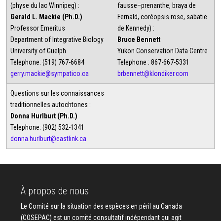
(physe du lac Winnipeg) :
fausse–prenanthe, braya de
Gerald L. Mackie (Ph.D.)
Fernald, coréopsis rose, sabatie
Professor Emeritus
de Kennedy) :
Department of Integrative Biology
Bruce Bennett
University of Guelph
Yukon Conservation Data Centre
Telephone: (519) 767-6684
Telephone : 867-667-5331
gerry.mackie@sympatico.ca
brbennett@klondiker.com
Questions sur les connaissances
traditionnelles autochtones :
Donna Hurlburt (Ph.D.)
Telephone: (902) 532-1341
donna.hurlburt@eastlink.ca
À propos de nous
Le Comité sur la situation des espèces en péril au Canada
(COSEPAC) est un comité consultatif indépendant qui agit