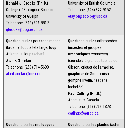
Ronald J. Brooks (Ph.D.)
University of British Columbia
College of Biological Science
Telephone: (604) 822-9152
University of Guelph
etaylor@zoology.ubc.ca
Telephone: (519) 836-8817
rjbrooks@uoguelph.ca
Question sur les poissons marins
Questions sur les arthropodes
(brosme, loup à tête large, loup
(insectes et groupes
Atlantique, loup tacheté) :
taxinomiques connexes)
Alan F. Sinclair
(cicindèle à grandes taches de
Telephone: (250) 714-5690
Gibson, criquet de l'armoise,
alanfsinclair@me.com
gnaphose de Snohomish,
gomphe riverin, hespérie
tachetée):
Paul Catling (Ph.D.)
Agriculture Canada
Telephone: (613) 759-1373
catlingp@agr.gc.ca
Questions sur les mollusques
Questions sur les plantes (aster