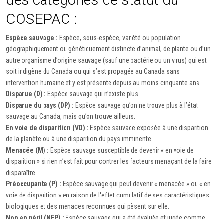
COSEPAC :
Espèce sauvage :
Espèce, sous-espèce, variété ou population
géographiquement ou génétiquement distincte d’animal, de plante ou d’un
autre organisme d’origine sauvage (sauf une bactérie ou un virus) qui est
soit indigène du Canada ou qui s’est propagée au Canada sans
intervention humaine et y est présente depuis au moins cinquante ans.
Disparue (D) :
Espèce sauvage qui n’existe plus.
Disparue du pays (DP) :
Espèce sauvage qu’on ne trouve plus à l’état
sauvage au Canada, mais qu’on trouve ailleurs.
En voie de disparition (VD) :
Espèce sauvage exposée à une disparition
de la planète ou à une disparition du pays imminente.
Menacée (M) :
Espèce sauvage susceptible de devenir « en voie de
disparition » si rien n’est fait pour contrer les facteurs menaçant de la faire
disparaître.
Préoccupante (P) :
Espèce sauvage qui peut devenir « menacée » ou « en
voie de disparition » en raison de l'effet cumulatif de ses caractéristiques
biologiques et des menaces reconnues qui pèsent sur elle.
Non en péril (NEP) :
Espèce sauvage qui a été évaluée et jugée comme