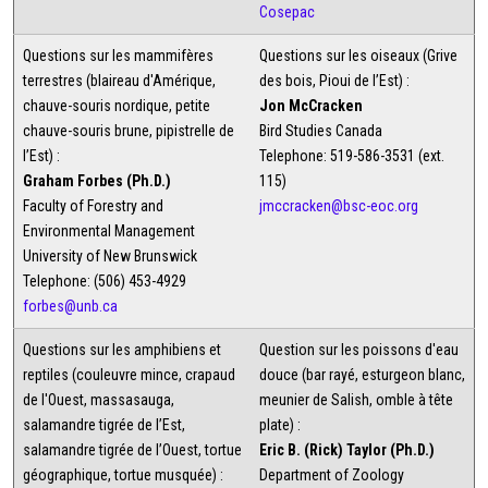
Cosepac
Questions sur les mammifères
Questions sur les oiseaux (Grive
terrestres (blaireau d'Amérique,
des bois, Pioui de l’Est) :
chauve-souris nordique, petite
Jon McCracken
chauve-souris brune, pipistrelle de
Bird Studies Canada
l’Est) :
Telephone: 519-586-3531 (ext.
Graham Forbes (Ph.D.)
115)
Faculty of Forestry and
jmccracken@bsc-eoc.org
Environmental Management
University of New Brunswick
Telephone: (506) 453-4929
forbes@unb.ca
Questions sur les amphibiens et
Question sur les poissons d'eau
reptiles (couleuvre mince, crapaud
douce (bar rayé, esturgeon blanc,
de l'Ouest, massasauga,
meunier de Salish, omble à tête
salamandre tigrée de l’Est,
plate) :
salamandre tigrée de l’Ouest, tortue
Eric B. (Rick) Taylor (Ph.D.)
géographique, tortue musquée) :
Department of Zoology