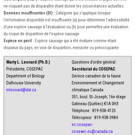
ne risquant pas de disparaître étant donné les circonstances actuelles.
Données insuffisantes (DI) :
Catégorie qui s’applique lorsque
l’information disponible est insuffisante (a) pour déterminer l’admissibilité
d’une espèce sauvage à l’évaluation ou (b) pour permettre une évaluation
du risque de disparition de l’espèce sauvage.
Espèce en péril :
Espèce sauvage qui a été évaluée comme étant
disparue du pays, en voie de disparition, menacée ou préoccupante.
Marty L. Leonard (Ph.D.)
Questions d’ordre général :
Présidente, COSEPAC
Secrétariat du COSEPAC
Department of Biology
Service canadien de la faune
Dalhousie University
Environnement et Changement
mleonard@dal.ca
climatique Canada
351, boul. St-Joseph, 16e étage
Gatineau (Québec) K1A 0H3
Téléphone : 819-938-4125
Télécopieur : 819-938-3984
ec.cosepac-
cosewic.ec@canada.ca